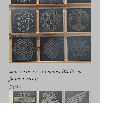
sous verre avec tampons 10x10 cm
finition vernis
Prix
5,00 €