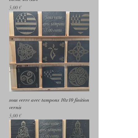
Prix
5,00 €
sous verre avec tampons 10x10 finition
vernis
Prix
5,00 €